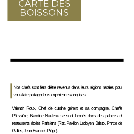
CARTE DES
BOISSONS
GALERIE PHOTOS
Nos chefs sont fiers d’être revenus dans leurs régions natales pour
vous faire partager leurs expériences acquises.
Valentin Roux, Chef de cuisine gérant et sa compagne, Cheffe
Pâtissière, Blandine Naulleau se sont formés dans des palaces et
restaurants étoilés Parisiens (Ritz, Pavillon Ledoyen, Bristol, Prince de
Galles, Jean-Francois Piège).