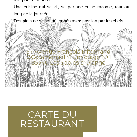
Une cuisine qui se vit, se partage et se raconte, tout au
long de la journée.
Des plats de saison mitonnés avec passion par les chefs.
87 Avenue François Mitterrand
C.Commercial Ylium étage N+1
85340 Les Sables d'Olonne
NOS CARTES & MENUS
CARTE DU
RESTAURANT