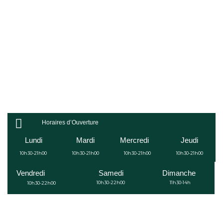
Horaires d’Ouverture
Lundi
Mardi
Mercredi
Jeudi
10h30-21h00
10h30-21h00
10h30-21h00
10h30-21h00
Vendredi
Samedi
Dimanche
10h30-22h00
11h30-14h
10h30-22h00